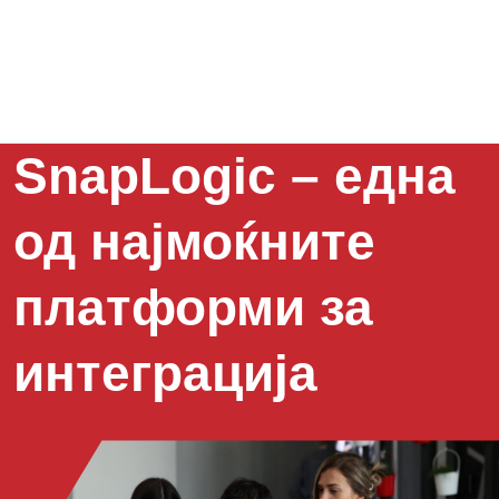
SnapLogic – една
од најмоќните
платформи за
интеграција