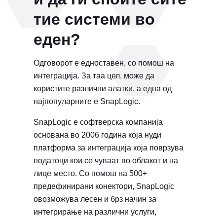
тие системи во
еден?
Одговорот е едноставен, со помош на
интеграција. За таа цел, може да
користите различни алатки, а една од
најпопуларните е SnapLogic.
SnapLogic е софтверска компанија
основана во 2006 година која нуди
платформа за интеграција која поврзува
податоци кои се чуваат во облакот и на
лице место. Со помош на 500+
предефинирани конектори, SnapLogic
овозможува лесен и брз начин за
интегрирање на различни услуги,