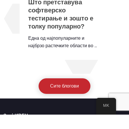
Што претставува
софтверско
тестирање и зошто е
толку популарно?
Една од најпопуларните и
најбрзо растечките области во ..
Сите блогови
MK
За ⋮ИВЕЦ
За нас