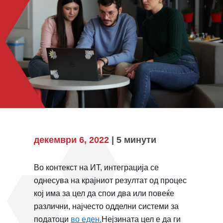
декември 6, 2022
| 5 минути
Во контекст на ИТ, интеграција се
однесува на крајниот резултат од процес
кој има за цел да спои два или повеќе
различни, најчесто одделни системи за
податоци
во еден.
Нејзината цел е да ги