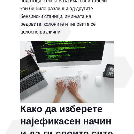
податоци, секоја база има свои табели
кои би биле различни од другите
бензински станици, имињата на
редовите, колоните и типовите се
целосно различни.
Како да изберете
најефикасен начин
и да ги споите сите