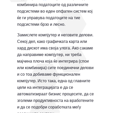
комбинира податоците од различните
подсистеми во еден опфатен систем кој
ќе ги управува податоците на тие
подсистеми брзо и лесно.
Замислете компјутер и неговите делови.
Секој дел, како графичката карта или
хард дискот има своја улога. Ако сакаме
да направиме компјутер, ни треба
мајчина плоча која ќе интегрира (спои
или комбинира) сите поединечни делови
и со тоа добиваме функционален
компјутер. Исто така, една од главните
цели на интеграцијата е да се
автоматизираат бизнис процесите, да се
зголеми продуктивноста на вработените
и да се подобри соработката меѓу