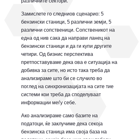
различните сектори.
Замислете го следниов сценарио: 5
бензински станици, 5 различни земји, 5
различни сопственици. Сопственикот на
една од нив сака да направи ланец на
бензински станици и да ги купи другите
четири. Од бизнис перспектива
претпоставуваме дека ова е ситуација на
добивка за сите, но исто така треба да
анализираме што би се случило во
поглед на синхронизацијата на сите тие
системи кои треба да споделуваат
информации меѓу себе.
Ако анализираме само базите на
податоци, ќе заклучиме дека секоја
бензинска станица има своја база на