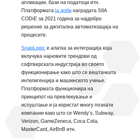
апликации, бази на податоци итн.
Платформата
ја доби
наградата SIIA
CODiE за 2021 година за најдобро
решение за дигитална автоматизација на
процесите.
SnapLogic
е алатка за интеграција која
вклучува најновите трендови од
софтверската индустрија во своето
функционирање како што се вештачката
интелигенција и машинското учење.
Платформата функционира на
принципот на превлекување и
испуштање и ја користат многу познати
компании како што се Wendy’s, Subway,
Verizon, GameZeneca, Coca Cola,
MasterCard, AirBnB итн.