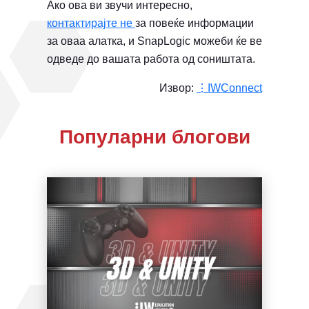
Ако ова ви звучи интересно,
контактирајте не
за повеќе информации
за оваа алатка, и SnapLogic можеби ќе ве
одведе до вашата работа од соништата.
Извор:
⋮IWConnect
Популарни блогови