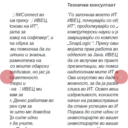
Технички консултант
"Го започнав моето ИТ образование со
ИВЕЦ, почнувајќи со обуката „Основи на
ИТ“, продолжувајќи со „Академија за
компјутерски науки и развиј на софтвер“ и
завршувајќи со комплетната обука
„SnapLogic “. Преку овие обуки ја добив
мојата прва работа во IWConnect во
одделот за Java. ИВЕЦ ми даде можност
да се вклучам во практични проекти и
презентации, ми помогна да ги стекнам и
надополнам мите ИТ вешти ни и знаења.
Ова искуство ми даде целосна поддршка и
Previous
Nex
можност, за да ја разберам големата
слика во ИТ. Освен вештините, стекнав
издржливост, конзистентност и клучен
начин на размислување за секој што сака
да стане успешен во ИТ индустријата.
Порака до сите идни студенти:
инвестирајте во вашето знаење,
инвестирајте во вашата иднина. Моето