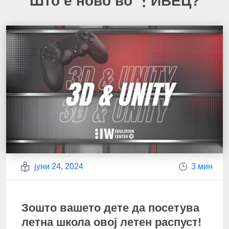
Што е ново во ⋮ИВЕЦ?
јуни 24, 2024
3 мин
Зошто вашето дете да посетува
летна школа овој летен распуст!