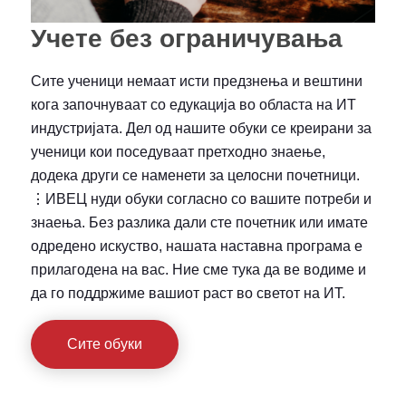
Учете без ограничувања
Сите ученици немаат исти предзнења и вештини
кога започнуваат со едукација во областа на ИТ
индустријата. Дел од нашите обуки се креирани за
ученици кои поседуваат претходно знаење,
додека други се наменети за целосни почетници.
⋮ИВЕЦ нуди обуки согласно со вашите потреби и
знаења. Без разлика дали сте почетник или имате
одредено искуство, нашата наставна програма е
прилагодена на вас. Ние сме тука да ве водиме и
да го поддржиме вашиот раст во светот на ИТ.
Сите обуки