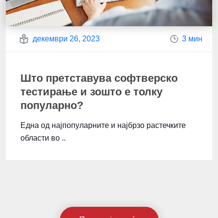
декември 26, 2023
3 мин
Што претставува софтверско
тестирање и зошто е толку
популарно?
Една од најпопуларните и најбрзо растечките
области во ..