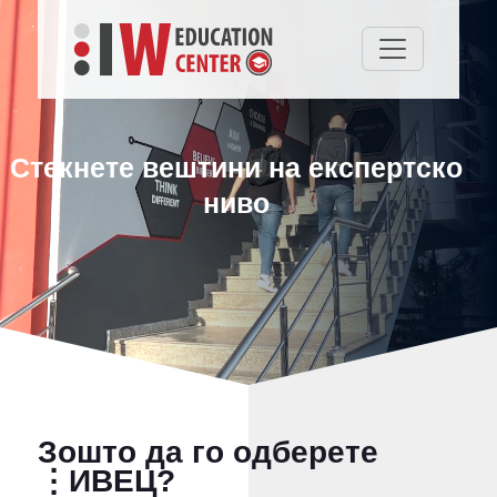
Стекнете вештини на експертско
ниво
Зошто да го одберете
⋮ИВЕЦ?