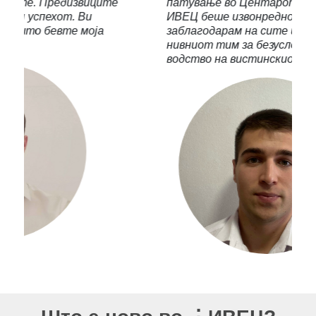
патување во Центарот за едукација
ИВЕЦ беше извонредно и сакам да им се
заблагодарам на сите што се дел од
нивниот тим за безусловна помош и
водство на вистинскиот пат“.