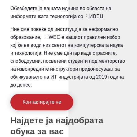
Обезбедете ја вашата иднина во областа на
информатичката технологија со ⋮ИВЕЦ.
Ние сме повеќе од институција за неформално
образование, ⋮IWEC е вашиот правилен избор
кој ќе ве води низ светот на компјутерската наука
и технологија. Ние сме центар каде страсните,
слободоумни, посветени студенти под менторство
на извонредните инструктори придонесуваат за
обликувањето на ИТ индустријата од 2019 година
до денес.
Контактирајте не
Најдете ја најдобрата
обука за вас