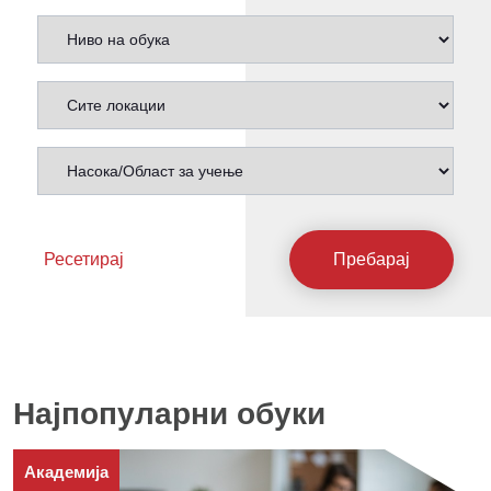
Ресетирај
Пребарај
Најпопуларни обуки
Академија