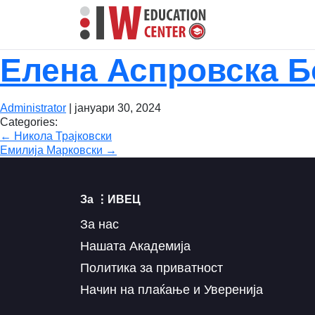
Елена Аспровска 
Administrator
|
јануари 30, 2024
Categories:
Навигација
←
Никола Трајковски
Емилија Марковски
→
на
напис
За ⋮ИВЕЦ
За нас
Нашата Академија
Политика за приватност
Начин на плаќање и Уверенија