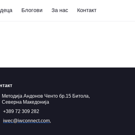
 деца
Блогови
За нас
Контакт
нтакт
Методија Андонов Ченто бр.15 Битола,
Северна Македонија
+389 72 309 282
iwec@iwconnect.com,