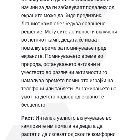
начини за да ги забавуваат подалеку од
екраните може да биде предизвик.
Летниот камп обезбедува совршено
решение. Меѓу сите активности вклучени
во летниот камп, децата ќе имаат
помалку време за поминување пред
екраните. Поминувањето време во
природа, останувањето активни и
учеството во различни активности го
намалува времето поминато играјќи на
телефони или таблети. Aнгажирањето на
умот на детето надвор од екранот е
бесценето.
Раст:
Интелектуалното вклучување во
камповите им помага на децата да
растат и да излезат од своите комфорни