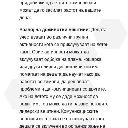
придобивки од летните кампови кои
можат да го засилат растот на вашите
деца:
Развој на доживотни вештини:
Децата
учествуваат во различни групни
активности кога се приклучуваат на летен
камп. Овие активности можат да
вклучуваат одбојка на плажа, кошарка
или други слични дисциплини кои им
помагаат на децата да научат како да
работат во тимови, да решаваат
проблеми и да комуницираат со другите.
Ако на детето му се даде можност да
води тим, тоа може да ги развие неговите
лидерски вештини. Комуникациските
вештини исто така се поттикнуваат кога
децата се вклучени во организирање на