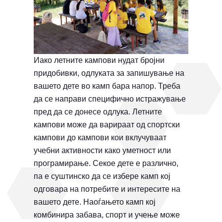
Иако летните кампови нудат бројни
придобивки, одлуката за запишување на
вашето дете во камп бара напор. Треба
да се направи специфично истражување
пред да се донесе одлука. Летните
кампови може да варираат од спортски
кампови до кампови кои вклучуваат
учебни активности како уметност или
програмирање. Секое дете е различно,
па е суштинско да се избере камп кој
одговара на потребите и интересите на
вашето дете. Наоѓањето камп кој
комбинира забава, спорт и учење може