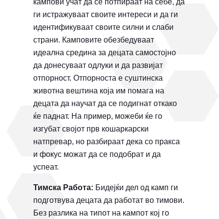
кампови учат да се потпираат на себе, да
ги истражуваат своите интереси и да ги
идентификуваат своите силни и слаби
страни. Камповите обезбедуваат
идеална средина за децата самостојно
да донесуваат одлуки и да развијат
отпорност. Отпорноста е суштинска
животна вештина која им помага на
децата да научат да се подигнат откако
ќе паднат. На пример, можеби ќе го
изгубат својот прв кошаркарски
натпревар, но разбираат дека со пракса
и фокус можат да се подобрат и да
успеат.
Тимска Работа:
Бидејќи дел од камп ги
подготвува децата да работат во тимови.
Без разлика на типот на кампот кој го