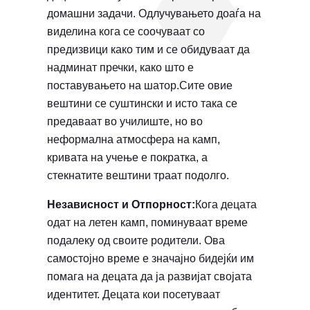
домашни задачи. Одлучувањето доаѓа на
виделина кога се соочуваат со
предизвици како тим и се обидуваат да
надминат пречки, како што е
поставувањето на шатор.Сите овие
вештини се суштински и исто така се
предаваат во училиште, но во
неформална атмосфера на камп,
кривата на учење е пократка, а
стекнатите вештини траат подолго.
Независност и Отпорност:
Кога децата
одат на летен камп, поминуваат време
подалеку од своите родители. Ова
самостојно време е значајно бидејќи им
помага на децата да ја развијат својата
идентитет. Децата кои посетуваат