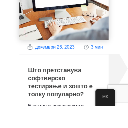
декември 26, 2023
3 мин
Што претставува
софтверско
тестирање и зошто е
толку популарно?
MK
Една од најпопуларните и
најбрзо растечките области во ..