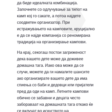
да биде идеалната комбинација.
Започнете со одлучување за типот на
камп кој го сакате, а потоа најдете
соодветен организатор. При
истражувањето на камповите, круцијално
е да се најде компанија со реномирана
традиција на организирање кампови.
На крај, секогаш постои загриженост
дека вашето дете може да доживее
домашна тага. Иако ова може да се
случи, можете да ги намалите шансите
ако организирате вашето дете да има
спиења со баби и дедовци или пријатели
пред да оди на камп. Летните кампови
обично се забавни и децата често
забораваат на домашната тага откако ќе
се вклучат во искуството на