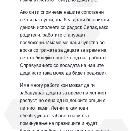
Ако си ги спомнеме нашите сопствени
летни распусти, тоа беа долги безгрижни
денови исполнети со радост. Сепак, како
родители, работите стануваат
посложени. Имаме мешани чувства во
врска со грижата за децата за време на
летото бидејќи повеќето од нас работат.
Справувањето со досадата на нашите
деца исто така може да биде предизвик.
Има многу работи кои можат да ги
забавуваат децата за време на летниот
распуст, но една од најдобрите опции е
летниот камп. Летните кампови
обезбедуваат забавен начин за
поминување на празниците и нудат
бројни придобивки за развојот на децата.