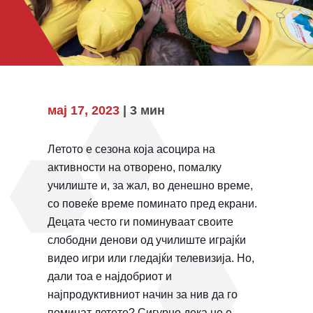
мај 17, 2023
| 3 мин
Летото е сезона која асоцира на
активности на отворено, помалку
училиште и, за жал, во денешно време,
со повеќе време поминато пред екрани.
Децата често ги поминуваат своите
слободни денови од училиште играјќи
видео игри или гледајќи телевизија. Но,
дали тоа е најдобриот и
најпродуктивниот начин за нив да го
поминат летото? Сигурно дека не е.