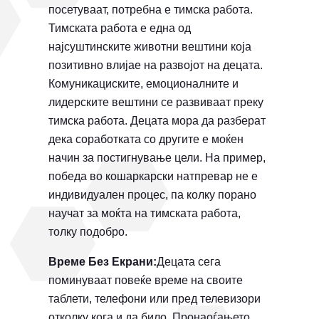
посетуваат, потребна е тимска работа.
Тимската работа е една од
најсуштинските животни вештини која
позитивно влијае на развојот на децата.
Комуникациските, емоционалните и
лидерските вештини се развиваат преку
тимска работа. Децата мора да разберат
дека соработката со другите е моќен
начин за постигнување цели. На пример,
победа во кошаркарски натпревар не е
индивидуален процес, па колку порано
научат за моќта на тимската работа,
толку подобро.
Време Без Екрани:
Децата сега
поминуваат повеќе време на своите
таблети, телефони или пред телевизори
отколку кога и да било. Пронаоѓањето